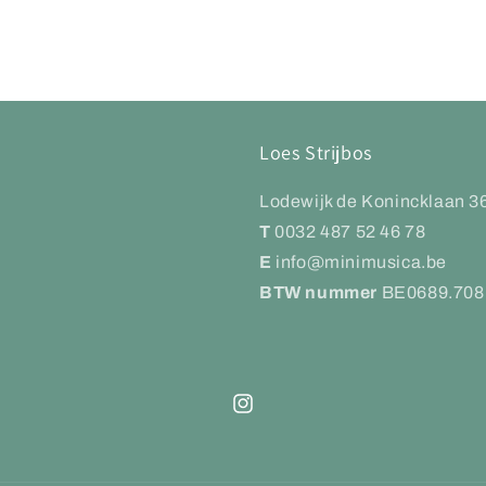
Loes Strijbos
Lodewijk de Konincklaan 3
T
0032 487 52 46 78
E
info@minimusica.be
BTW nummer
BE0689.708
Instagram