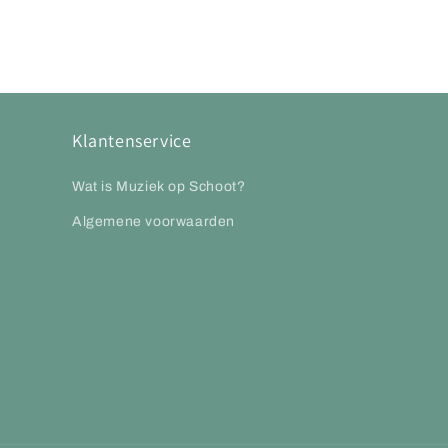
1
openen
in
modaal
Klantenservice
Wat is Muziek op Schoot?
Algemene voorwaarden