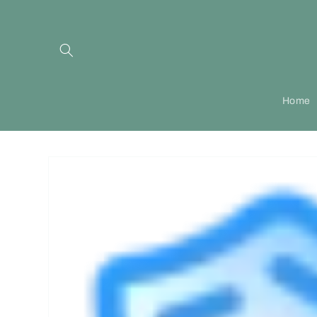
Meteen
naar de
content
Home
Ga direct naar
productinformatie