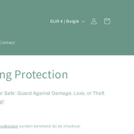
L
Inloggen
Winkelwagen
EUR € | België
a
n
Contact
d
/
r
ng Protection
e
g
i
r Safe: Guard Against Damage, Loss, or Theft
o
g!
endkosten
worden berekend bij de checkout.