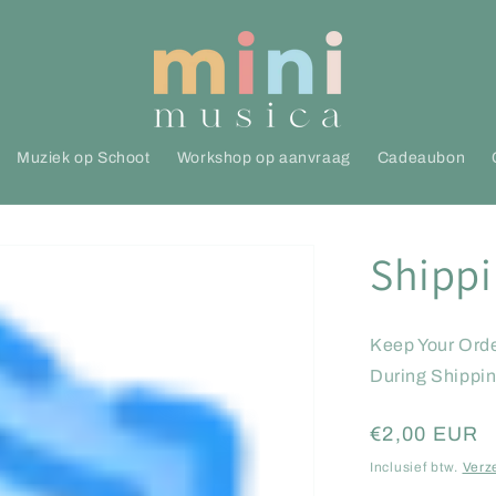
Muziek op Schoot
Workshop op aanvraag
Cadeaubon
Shippi
Keep Your Orde
During Shippin
Normale
€2,00 EUR
prijs
Inclusief btw.
Verz